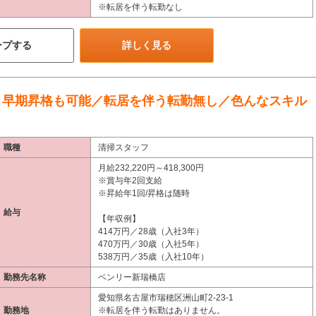
※転居を伴う転勤なし
ープする
詳しく見る
＞早期昇格も可能／転居を伴う転勤無し／色んなスキル
職種
清掃スタッフ
月給232,220円～418,300円
※賞与年2回支給
※昇給年1回/昇格は随時
給与
【年収例】
414万円／28歳（入社3年）
470万円／30歳（入社5年）
538万円／35歳（入社10年）
勤務先名称
ベンリー新瑞橋店
愛知県名古屋市瑞穂区洲山町2-23-1
勤務地
※転居を伴う転勤はありません。