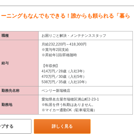
リーニングもなんでもできる！誰からも頼られる「暮ら
職種
お困りごと解決・メンテナンススタッフ
月給232,220円～418,300円
※賞与年2回支給
※昇給年1回/昇格随時
給与
【年収例】
414万円／28歳（入社3年）
470万円／30歳（入社5年）
538万円／35歳（入社10年）
勤務先名称
ベンリー新瑞橋店
愛知県名古屋市瑞穂区洲山町2-23-1
勤務地
※転居を伴う転勤はありません。
※マイカー通勤OK（駐車場完備）
ープする
詳しく見る