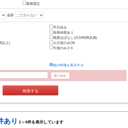
業務委託
金額
平日休み
長期休暇あり
残業ほぼなし(月20時間未満)
間以上)
土日祝のみOK
午後のみＯＫ
他の特徴を表示する
絞り込む
検索する
件あり
1～4件を表示しています