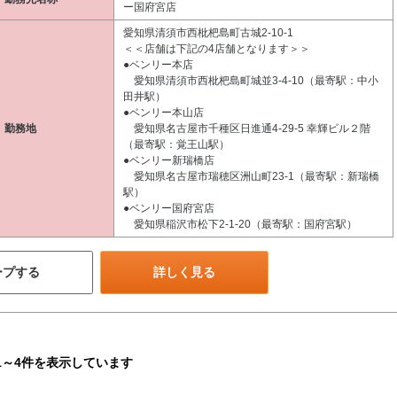
ー国府宮店
愛知県清須市西枇杷島町古城2-10-1
＜＜店舗は下記の4店舗となります＞＞
●ベンリー本店
愛知県清須市西枇杷島町城並3-4-10（最寄駅：中小
田井駅）
●ベンリー本山店
勤務地
愛知県名古屋市千種区日進通4-29-5 幸輝ビル２階
（最寄駅：覚王山駅）
●ベンリー新瑞橋店
愛知県名古屋市瑞穂区洲山町23-1（最寄駅：新瑞橋
駅）
●ベンリー国府宮店
愛知県稲沢市松下2-1-20（最寄駅：国府宮駅）
ープする
詳しく見る
1～4件を表示しています