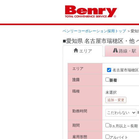
ベンリーコーポレーション採用トップ
＞
愛知
■愛知県 名古屋市瑞穂区・他
エリア
路線・駅
エリア
名古屋市瑞穂区
注目
新着
職種
未選択
追加・変更
勤務時間
期間
3ヵ月以上～長期
雇用形態
アルバイト