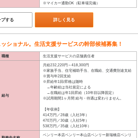
※マイカー通勤OK（駐車場完備）
ープする
詳しく見る
ェッショナル。生活支援サービスの幹部候補募集！
職種
生活支援サービスの店舗責任者
月給232,220円～418,300円
※家族手当、住宅補助手当、在職給、交通費別途支給
※賞与年2回支給
※昇給年1回/昇格は随時
→年齢給は当社規定による
→在職給は年1回昇給（10年目以降固定）
給与
※試用期間1ヶ月間 給与・待遇は変わりません。
【年収例】
414万円／28歳（入社3年）
470万円／30歳（入社5年）
538万円／35歳（入社10年）
ベンリー本店ベンリー本山店ベンリー新瑞橋店ベンリ
勤務先名称