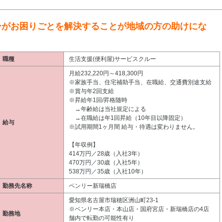
ーがお困りごとを解決することが地域の方の助けにな
職種
生活支援(便利屋)サービスクルー
月給232,220円～418,300円
※家族手当、住宅補助手当、在職給、交通費別途支給
※賞与年2回支給
※昇給年1回/昇格随時
→年齢給は当社規定による
→在職給は年1回昇給（10年目以降固定）
給与
※試用期間1ヶ月間 給与・待遇は変わりません。
【年収例】
414万円／28歳（入社3年）
470万円／30歳（入社5年）
538万円／35歳（入社10年）
勤務先名称
ベンリー新瑞橋店
愛知県名古屋市瑞穂区洲山町23-1
※ベンリー本店・本山店・国府宮店・新瑞橋店の4店
勤務地
舗内で転勤の可能性有り