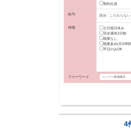
契約社員
給与
区分
特徴
土日祝日休み
完全週休2日制
残業なし
残業多め(月20時
平日のみOK
フリーワード
4