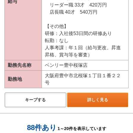
給与
リーダー職 33才 420万円
店長職 40才 540万円
【その他】
研修：入社後53日間の研修あり
転勤：なし
人事考課：年１回（給与更改、昇進
昇格、賞与等を審査）
勤務先名称
ベンリー豊中桜塚店
大阪府豊中市北桜塚１丁目１番２２
勤務地
号
キープする
詳しく見る
88件あり
1～20件を表示しています