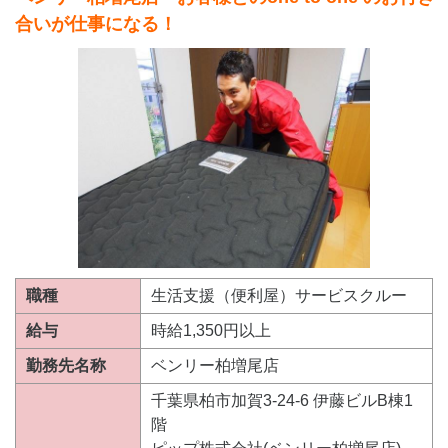
合いが仕事になる！
職種
生活支援（便利屋）サービスクルー
給与
時給1,350円以上
勤務先名称
ベンリー柏増尾店
千葉県柏市加賀3-24-6 伊藤ビルB棟1
階