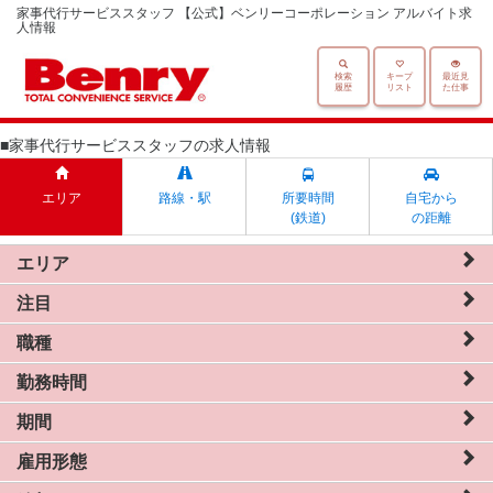
家事代行サービススタッフ 【公式】ベンリーコーポレーション アルバイト求
人情報
検索
キープ
最近見
履歴
リスト
た仕事
■家事代行サービススタッフの求人情報
エリア
路線・駅
所要時間
自宅から
(鉄道)
の距離
エリア
注目
職種
勤務時間
期間
雇用形態