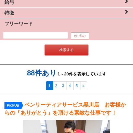
給与
特徴
フリーワード
絞り込む
検索する
88件あり
1～20件を表示しています
1
2
3
4
5
»
ベンリーティアサービス黒川店 お客様か
PickUp
らの「ありがとう」を頂ける素敵な仕事です！