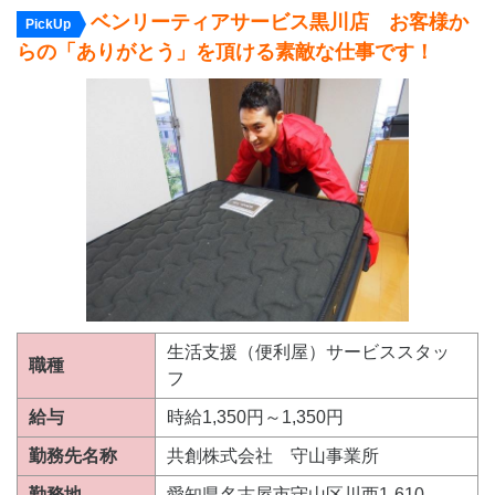
ベンリーティアサービス黒川店 お客様か
PickUp
らの「ありがとう」を頂ける素敵な仕事です！
生活支援（便利屋）サービススタッ
職種
フ
給与
時給1,350円～1,350円
勤務先名称
共創株式会社 守山事業所
勤務地
愛知県名古屋市守山区川西1-610