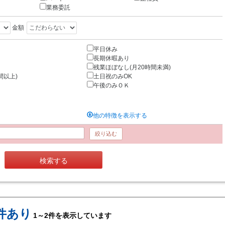
業務委託
金額
平日休み
長期休暇あり
残業ほぼなし(月20時間未満)
間以上)
土日祝のみOK
午後のみＯＫ
他の特徴を表示する
絞り込む
検索する
件あり
1～2件を表示しています