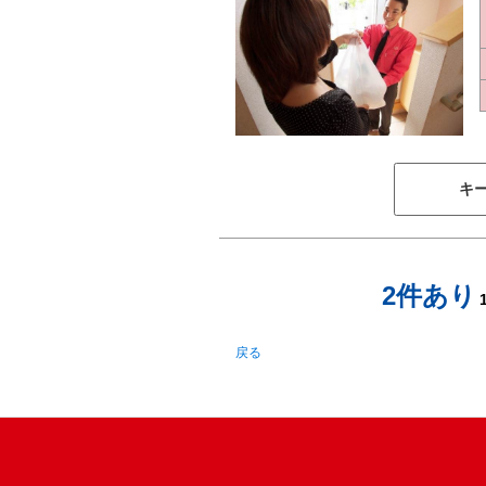
キ
2件あり
戻る