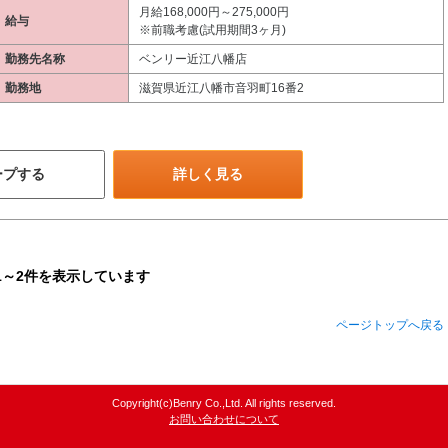
月給168,000円～275,000円
給与
※前職考慮(試用期間3ヶ月)
勤務先名称
ベンリー近江八幡店
勤務地
滋賀県近江八幡市音羽町16番2
ープする
詳しく見る
1～2件を表示しています
ページトップへ戻る
Copyright(c)Benry Co.,Ltd. All rights reserved.
お問い合わせについて