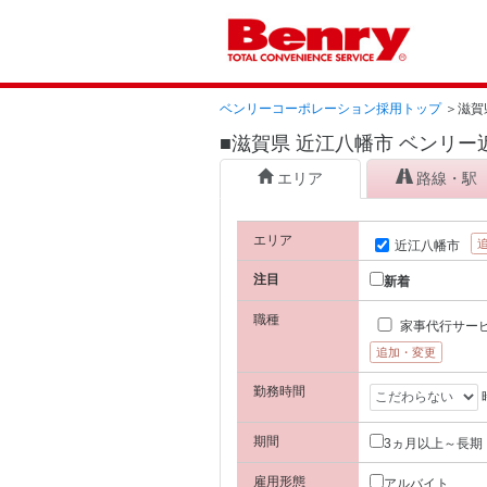
ベンリーコーポレーション採用トップ
＞
滋賀
■滋賀県 近江八幡市 ベンリ
エリア
路線・駅
エリア
近江八幡市
注目
新着
職種
家事代行サー
追加・変更
勤務時間
期間
3ヵ月以上～長期
雇用形態
アルバイト