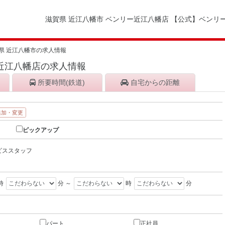
滋賀県 近江八幡市 ベンリー近江八幡店 【公式】ベンリ
県 近江八幡市の求人情報
ー近江八幡店の求人情報
所要時間
(鉄道)
自宅から
の距離
追加・変更
ピックアップ
ビススタッフ
時
分 ～
時
分
パート
正社員