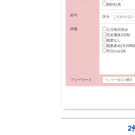
契約社員
給与
区分
特徴
土日祝日休み
完全週休2日制
残業なし
残業多め(月20時
平日のみOK
フリーワード
2